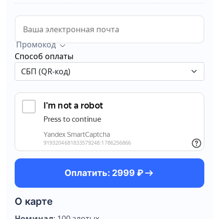
Промокод
Способ оплаты
arrow_right_alt
Оплатить: 2999 ₽
О карте
Номинал
: 100 злотых