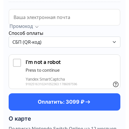
Промокод
Способ оплаты
arrow_right_alt
Оплатить: 3099 ₽
О карте
Подписка Nintendo Switch Online на 12 месяцев