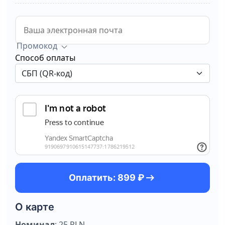
Промокод
Способ оплаты
arrow_right_alt
Оплатить: 899 ₽
О карте
Номинал
: 25 PLN