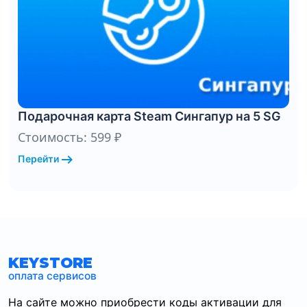
Подарочная карта Steam Сингапур на 5 SG
Стоимость: 599 ₽
arrow_right_alt
Перейти
KEYSTORE
оплата сервисов
На сайте можно приобрести коды активации для