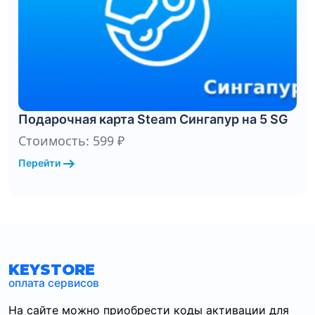
Подарочная карта Steam Сингапур на 5 SG
Стоимость: 599 ₽
arrow_right_alt
Перейти
KEYSTORE
оплата сервисов
На сайте можно приобрести коды активации для