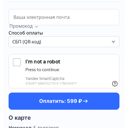
Промокод
Способ оплаты
arrow_right_alt
Оплатить: 599 ₽
О карте
Номинал
: 5 долларов