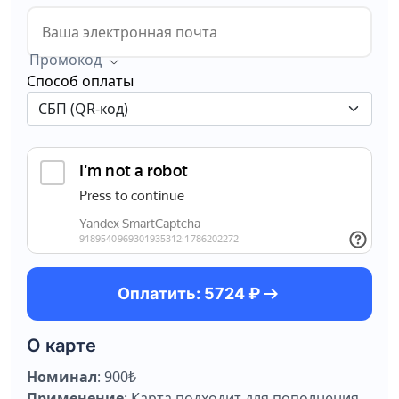
Промокод
Способ оплаты
arrow_right_alt
Оплатить: 5724 ₽
О карте
Номинал
: 900₺
Применение
: Карта подходит для пополнения