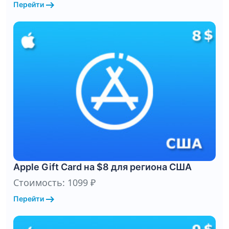
arrow_right_alt
Перейти
Apple Gift Card на $8 для региона США
Стоимость: 1099 ₽
arrow_right_alt
Перейти