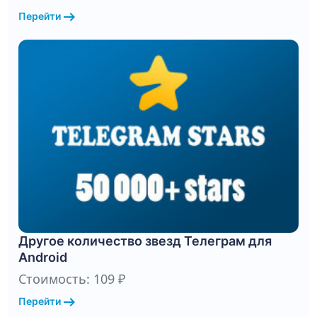
arrow_right_alt
Перейти
Другое количество звезд Телеграм для
Android
Стоимость: 109 ₽
arrow_right_alt
Перейти