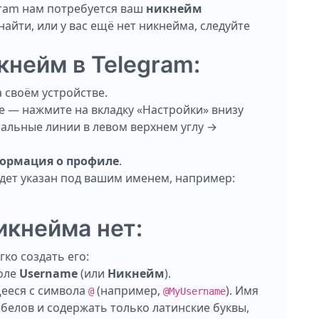
gram нам потребуется ваш
никнейм
 найти, или у вас ещё нет никнейма, следуйте
кнейм в Telegram:
 своём устройстве.
e — нажмите на вкладку «Настройки» внизу
тальные линии в левом верхнем углу →
ормация о профиле
.
будет указан под вашим именем, например:
икнейма нет:
гко создать его:
поле
Username
(или
Никнейм
).
ееся с символа
(например,
). Имя
@
@MyUsername
белов и содержать только латинские буквы,