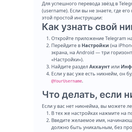
Для успешного перевода звёзд в Tele
(username). Если вы не знаете, где его
этой простой инструкции:
Как узнать свой ни
Откройте приложение Telegram на
Перейдите в
Настройки
(на iPhon
экрана, на Android — три горизон
«Настройки»).
Найдите раздел
Аккаунт
или
Инф
Если у вас уже есть никнейм, он 
.
@YourUsername
Что делать, если н
Если у вас нет никнейма, вы можете ле
В тех же настройках нажмите на 
Введите желаемое имя, начинающ
должно быть уникальным, без про